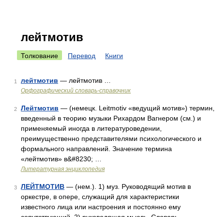
лейтмотив
Толкование
Перевод
Книги
лейтмотив
— лейтмотив …
1
Орфографический словарь-справочник
Лейтмотив
— (немецк. Leitmotiv «ведущий мотив») термин,
2
введенный в теорию музыки Рихардом Вагнером (см.) и
применяемый иногда в литературоведении,
преимущественно представителями психологического и
формального направлений. Значение термина
«лейтмотив» в&#8230; …
Литературная энциклопедия
ЛЕЙТМОТИВ
— (нем.). 1) муз. Руководящий мотив в
3
оркестре, в опере, служащий для характеристики
известного лица или настроения и постоянно ему