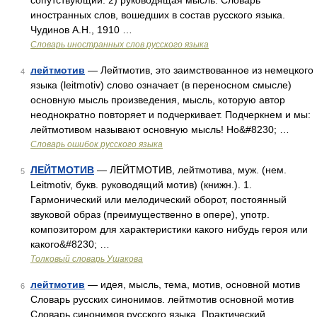
сопутствующий. 2) руководящая мысль. Словарь
иностранных слов, вошедших в состав русского языка.
Чудинов А.Н., 1910 …
Словарь иностранных слов русского языка
лейтмотив
— Лейтмотив, это заимствованное из немецкого
4
языка (leitmotiv) слово означает (в переносном смысле)
основную мысль произведения, мысль, которую автор
неоднократно повторяет и подчеркивает. Подчеркнем и мы:
лейтмотивом называют основную мысль! Но&#8230; …
Словарь ошибок русского языка
ЛЕЙТМОТИВ
— ЛЕЙТМОТИВ, лейтмотива, муж. (нем.
5
Leitmotiv, букв. руководящий мотив) (книжн.). 1.
Гармонический или мелодический оборот, постоянный
звуковой образ (преимущественно в опере), употр.
композитором для характеристики какого нибудь героя или
какого&#8230; …
Толковый словарь Ушакова
лейтмотив
— идея, мысль, тема, мотив, основной мотив
6
Словарь русских синонимов. лейтмотив основной мотив
Словарь синонимов русского языка. Практический