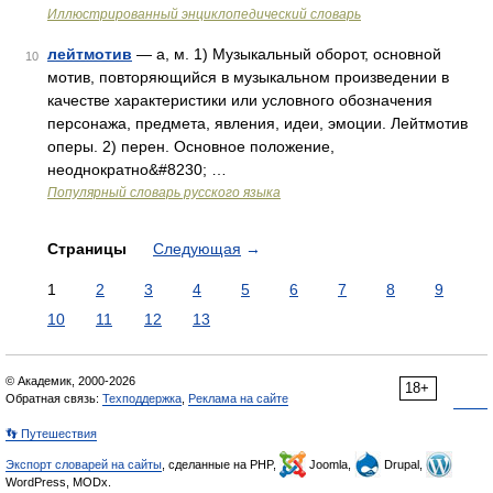
Иллюстрированный энциклопедический словарь
лейтмотив
— а, м. 1) Музыкальный оборот, основной
10
мотив, повторяющийся в музыкальном произведении в
качестве характеристики или условного обозначения
персонажа, предмета, явления, идеи, эмоции. Лейтмотив
оперы. 2) перен. Основное положение,
неоднократно&#8230; …
Популярный словарь русского языка
Страницы
Следующая
→
1
2
3
4
5
6
7
8
9
10
11
12
13
© Академик, 2000-2026
18+
Обратная связь:
Техподдержка
,
Реклама на сайте
👣 Путешествия
Экспорт словарей на сайты
, сделанные на PHP,
Joomla,
Drupal,
WordPress, MODx.